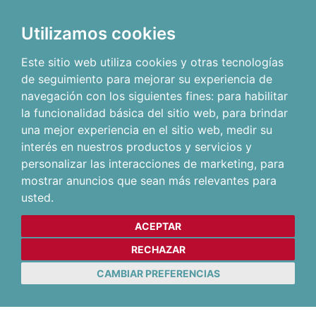
Utilizamos cookies
Este sitio web utiliza cookies y otras tecnologías
de seguimiento para mejorar su experiencia de
navegación con los siguientes fines:
para habilitar
la funcionalidad básica del sitio web
,
para brindar
una mejor experiencia en el sitio web
,
medir su
interés en nuestros productos y servicios y
personalizar las interacciones de marketing
,
para
mostrar anuncios que sean más relevantes para
usted
.
ACEPTAR
RECHAZAR
CAMBIAR PREFERENCIAS