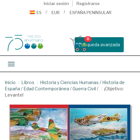
Iniciar sesión
Registrarse
ES
EUR
ESPAÑA PENINSULAR
0
Busqueda avanzada
Toggle navigation
Inicio
Libros
Historia y Ciencias Humanas
/
Historia de
España
/
Edad Contemporánea
/
Guerra Civil
/
¡Objetivo:
Levante!