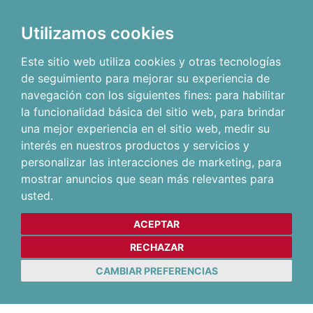
Utilizamos cookies
Este sitio web utiliza cookies y otras tecnologías
de seguimiento para mejorar su experiencia de
navegación con los siguientes fines:
para habilitar
la funcionalidad básica del sitio web
,
para brindar
una mejor experiencia en el sitio web
,
medir su
interés en nuestros productos y servicios y
personalizar las interacciones de marketing
,
para
mostrar anuncios que sean más relevantes para
usted
.
ACEPTAR
RECHAZAR
CAMBIAR PREFERENCIAS