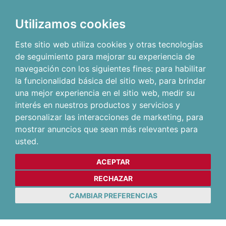
Utilizamos cookies
Este sitio web utiliza cookies y otras tecnologías
de seguimiento para mejorar su experiencia de
navegación con los siguientes fines:
para habilitar
la funcionalidad básica del sitio web
,
para brindar
una mejor experiencia en el sitio web
,
medir su
interés en nuestros productos y servicios y
personalizar las interacciones de marketing
,
para
mostrar anuncios que sean más relevantes para
usted
.
ACEPTAR
RECHAZAR
CAMBIAR PREFERENCIAS