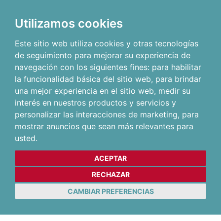
Utilizamos cookies
Este sitio web utiliza cookies y otras tecnologías
de seguimiento para mejorar su experiencia de
navegación con los siguientes fines:
para habilitar
la funcionalidad básica del sitio web
,
para brindar
una mejor experiencia en el sitio web
,
medir su
interés en nuestros productos y servicios y
personalizar las interacciones de marketing
,
para
mostrar anuncios que sean más relevantes para
usted
.
ACEPTAR
RECHAZAR
CAMBIAR PREFERENCIAS