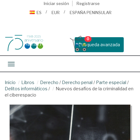
Iniciar sesión
Registrarse
ES
EUR
ESPAÑA PENINSULAR
0
Busqueda avanzada
Toggle navigation
Inicio
Libros
Derecho
/
Derecho penal
/
Parte especial
/
Delitos informáticos
/
Nuevos desafíos de la criminalidad en
el ciberespacio