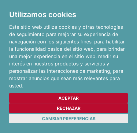
Utilizamos cookies
Este sitio web utiliza cookies y otras tecnologías
de seguimiento para mejorar su experiencia de
navegación con los siguientes fines:
para habilitar
la funcionalidad básica del sitio web
,
para brindar
una mejor experiencia en el sitio web
,
medir su
interés en nuestros productos y servicios y
personalizar las interacciones de marketing
,
para
mostrar anuncios que sean más relevantes para
usted
.
ACEPTAR
RECHAZAR
CAMBIAR PREFERENCIAS