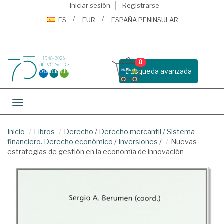
Iniciar sesión
Registrarse
ES
EUR
ESPAÑA PENINSULAR
0
Busqueda avanzada
Toggle navigation
Inicio
Libros
Derecho
/
Derecho mercantil
/
Sistema
financiero. Derecho económico
/
Inversiones
/
Nuevas
estrategias de gestión en la economía de innovación