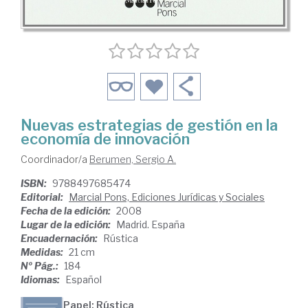
Nuevas estrategias de gestión en la
economía de innovación
Coordinador/a
Berumen, Sergio A.
ISBN:
9788497685474
Editorial:
Marcial Pons, Ediciones Jurídicas y Sociales
Fecha de la edición:
2008
Lugar de la edición:
Madrid. España
Encuadernación:
Rústica
Medidas:
21 cm
Nº Pág.:
184
Idiomas:
Español
Papel: Rústica