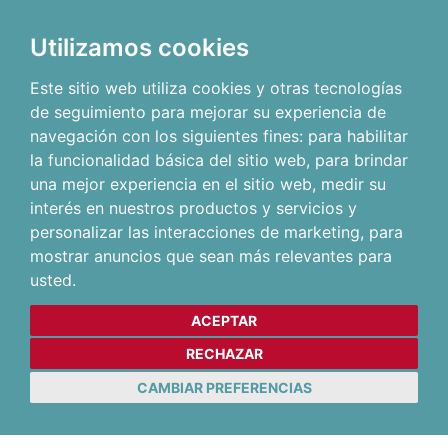
Utilizamos cookies
Este sitio web utiliza cookies y otras tecnologías
de seguimiento para mejorar su experiencia de
navegación con los siguientes fines:
para habilitar
la funcionalidad básica del sitio web
,
para brindar
una mejor experiencia en el sitio web
,
medir su
interés en nuestros productos y servicios y
personalizar las interacciones de marketing
,
para
mostrar anuncios que sean más relevantes para
usted
.
ACEPTAR
RECHAZAR
CAMBIAR PREFERENCIAS