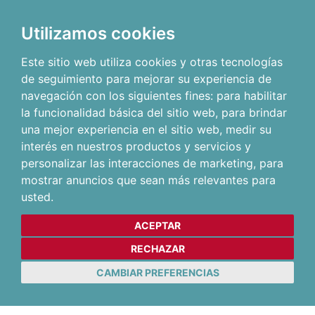
Utilizamos cookies
Este sitio web utiliza cookies y otras tecnologías
de seguimiento para mejorar su experiencia de
navegación con los siguientes fines:
para habilitar
la funcionalidad básica del sitio web
,
para brindar
una mejor experiencia en el sitio web
,
medir su
interés en nuestros productos y servicios y
personalizar las interacciones de marketing
,
para
mostrar anuncios que sean más relevantes para
usted
.
ACEPTAR
RECHAZAR
CAMBIAR PREFERENCIAS