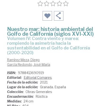
Nuestro mar: historia ambiental del
Golfo de California (siglos XVI-XXI)
Volumen IV: Contra viento y marea:
rompiendo la asimetría hacia la
sustentabilidad en el Golfo de California
(2000-2020)
Ramírez Meza, Diego
García Redondo, José María
ISBN:
9788413690919
Editorial:
Editorial Comares
Fecha de la edición:
2021
Lugar de la edición:
Granada. España
Colección:
Obras Generales
Encuadernación:
Rústica
Medidas:
24 cm
Nº Pág.:
404