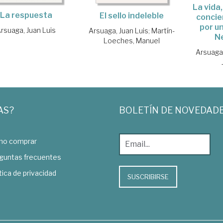
La vida
La respuesta
El sello indeleble
concie
por u
rsuaga, Juan Luis
Arsuaga, Juan Luis
;
Martín-
N
Loeches, Manuel
Arsuaga,
AS?
BOLETÍN DE NOVEDAD
o comprar
guntas frecuentes
tica de privacidad
SUSCRIBIRSE