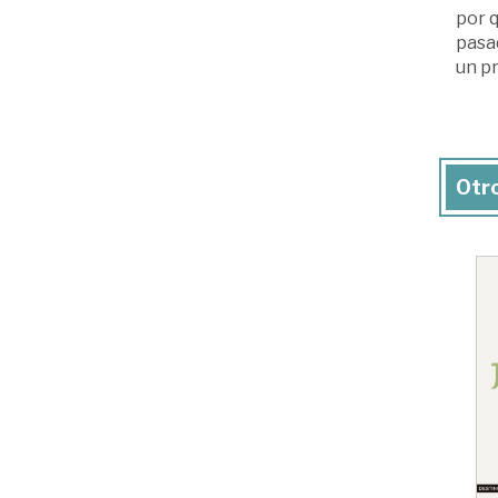
por q
pasa
un pr
Otro