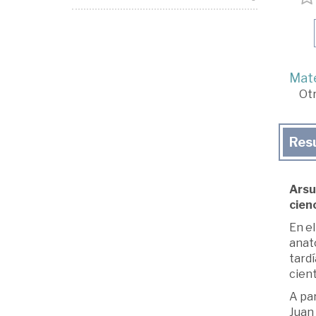
Mate
Ot
Res
Arsu
cienc
En el
anato
tardí
cient
A pa
Juan 