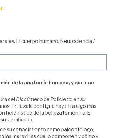
s.
rales. El cuerpo humano. Neurociencia
/
lución de la anatomía humana, y que une
tura del
Diadúmeno
de Policleto; en su
ños. En la sala contigua hay otra algo más
non helenístico de la belleza femenina. El
su significado.
 y de su conocimiento como paleontólogo,
na las maravillas que lo componen y cómo y