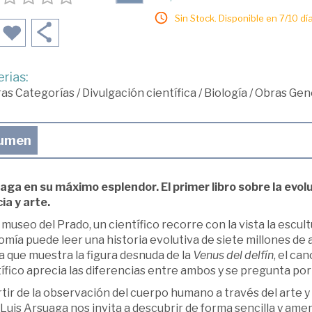
Sin Stock. Disponible en 7/10 día
rias:
ras Categorías
/
Divulgación científica
/
Biología
/
Obras Gene
umen
aga en su máximo esplendor. El primer libro sobre la evo
ia y arte.
 museo del Prado, un científico recorre con la vista la escul
mía puede leer una historia evolutiva de siete millones de a
a que muestra la figura desnuda de la
Venus del delfín
, el ca
ífico aprecia las diferencias entre ambos y se pregunta por 
rtir de la observación del cuerpo humano a través del arte
Luis Arsuaga nos invita a descubrir de forma sencilla y ame