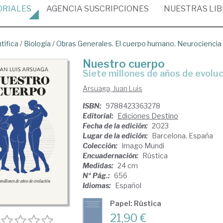
ORIALES
AGENCIA
SUSCRIPCIONES
NUESTRAS
LI
tífica
/
Biología
/
Obras Generales. El cuerpo humano. Neurociencia
Nuestro cuerpo
siete millones de años de evolu
Arsuaga, Juan Luis
ISBN:
9788423363278
Editorial:
Ediciones Destino
Fecha de la edición:
2023
Lugar de la edición:
Barcelona. España
Colección:
Imago Mundi
Encuadernación:
Rústica
Medidas:
24 cm
Nº Pág.:
656
Idiomas:
Español
Papel: Rústica
21,90 €