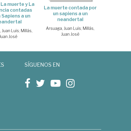
, La muerte y La
La muerte contada por
ncia contadas
un sapiens a un
n Sapiens a un
neandertal
eandertal
Arsuaga, Juan Luis
;
Millás,
 Juan Luis
;
Millás,
Juan José
Juan José
ES
SÍGUENOS EN