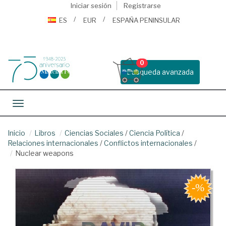
Iniciar sesión
Registrarse
ES
EUR
ESPAÑA PENINSULAR
0
Busqueda avanzada
Toggle navigation
Inicio
Libros
Ciencias Sociales
/
Ciencia Política
/
Relaciones internacionales
/
Conflictos internacionales
/
Nuclear weapons