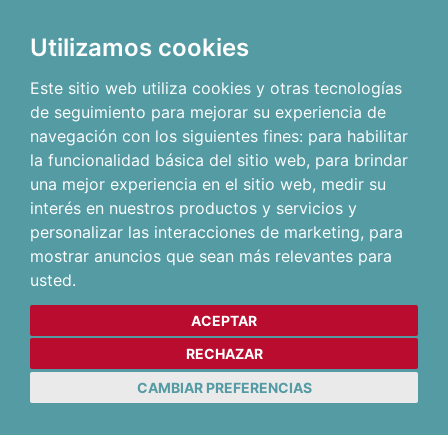
Utilizamos cookies
Este sitio web utiliza cookies y otras tecnologías
de seguimiento para mejorar su experiencia de
navegación con los siguientes fines:
para habilitar
la funcionalidad básica del sitio web
,
para brindar
una mejor experiencia en el sitio web
,
medir su
interés en nuestros productos y servicios y
personalizar las interacciones de marketing
,
para
mostrar anuncios que sean más relevantes para
usted
.
ACEPTAR
RECHAZAR
CAMBIAR PREFERENCIAS