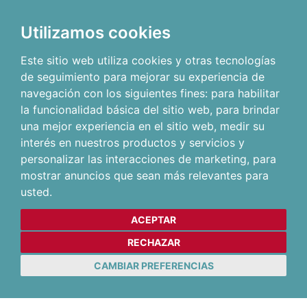
Utilizamos cookies
Este sitio web utiliza cookies y otras tecnologías
de seguimiento para mejorar su experiencia de
navegación con los siguientes fines:
para habilitar
la funcionalidad básica del sitio web
,
para brindar
una mejor experiencia en el sitio web
,
medir su
interés en nuestros productos y servicios y
personalizar las interacciones de marketing
,
para
mostrar anuncios que sean más relevantes para
usted
.
ACEPTAR
RECHAZAR
CAMBIAR PREFERENCIAS