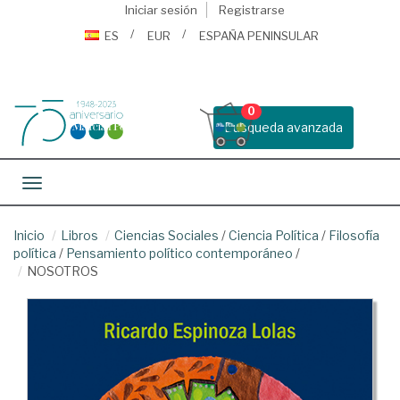
Iniciar sesión
Registrarse
ES
EUR
ESPAÑA PENINSULAR
0
Busqueda avanzada
Toggle navigation
Inicio
Libros
Ciencias Sociales
/
Ciencia Política
/
Filosofía
política
/
Pensamiento político contemporáneo
/
NOSOTROS