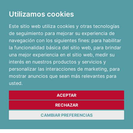
Utilizamos cookies
Este sitio web utiliza cookies y otras tecnologías
de seguimiento para mejorar su experiencia de
navegación con los siguientes fines:
para habilitar
la funcionalidad básica del sitio web
,
para brindar
una mejor experiencia en el sitio web
,
medir su
interés en nuestros productos y servicios y
personalizar las interacciones de marketing
,
para
mostrar anuncios que sean más relevantes para
usted
.
ACEPTAR
RECHAZAR
CAMBIAR PREFERENCIAS