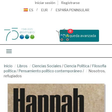
Iniciar sesión
Registrarse
ES
EUR
ESPAÑA PENINSULAR
0
Busqueda avanzada
Toggle navigation
Inicio
Libros
Ciencias Sociales
/
Ciencia Política
/
Filosofía
política
/
Pensamiento político contemporáneo
/
Nosotros,
refugiados