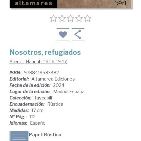
Nosotros, refugiados
Arendt, Hannah (1906-1975)
ISBN:
9788419583482
Editorial:
Altamarea Ediciones
Fecha de la edición:
2024
Lugar de la edición:
Madrid. España
Colección:
Tascabili
Encuadernación:
Rústica
Medidas:
17 cm
Nº Pág.:
112
Idiomas:
Español
Papel: Rústica