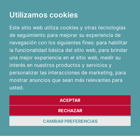
Utilizamos cookies
Este sitio web utiliza cookies y otras tecnologías
de seguimiento para mejorar su experiencia de
navegación con los siguientes fines:
para habilitar
la funcionalidad básica del sitio web
,
para brindar
una mejor experiencia en el sitio web
,
medir su
interés en nuestros productos y servicios y
personalizar las interacciones de marketing
,
para
mostrar anuncios que sean más relevantes para
usted
.
ACEPTAR
RECHAZAR
CAMBIAR PREFERENCIAS