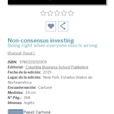
Non-consensus investing
being right when everyone else is wrong
Bhansali, Rupal J.
ISBN:
9780231192309
Editorial:
Columbia Business School Publishing
Fecha de la edición:
2019
Lugar de la edición:
New York. Estados Unidos de
Norteamérica
Encuadernación:
Cartoné
Medidas:
24 cm
Nº Pág.:
268
Idiomas:
Inglés
Papel: Cartoné