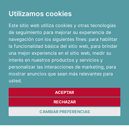
Utilizamos cookies
Este sitio web utiliza cookies y otras tecnologías
de seguimiento para mejorar su experiencia de
navegación con los siguientes fines:
para habilitar
la funcionalidad básica del sitio web
,
para brindar
una mejor experiencia en el sitio web
,
medir su
interés en nuestros productos y servicios y
personalizar las interacciones de marketing
,
para
mostrar anuncios que sean más relevantes para
usted
.
ACEPTAR
RECHAZAR
CAMBIAR PREFERENCIAS