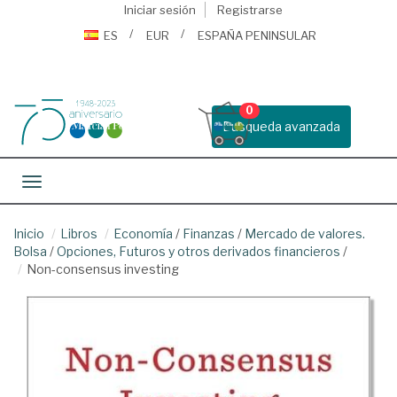
Iniciar sesión
Registrarse
ES
EUR
ESPAÑA PENINSULAR
0
Busqueda avanzada
Toggle navigation
Inicio
Libros
Economía
/
Finanzas
/
Mercado de valores.
Bolsa
/
Opciones, Futuros y otros derivados financieros
/
Non-consensus investing