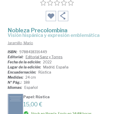
Nobleza Precolombina
Visión hispánica y expresión emblemática
Jaramillo, Mario
ISBN:
9788418316449
Editorial:
Editorial Sanz y Torres
Fecha de la edición:
2022
Lugar de la edición:
Madrid. España
Encuadernación:
Rústica
Medidas:
24 cm
Nº Pág.:
188
Idiomas:
Español
Papel: Rústica
15,00 €
Stock en librería. Envío en 24/48 horas