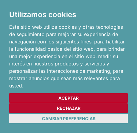
Utilizamos cookies
Este sitio web utiliza cookies y otras tecnologías
de seguimiento para mejorar su experiencia de
navegación con los siguientes fines:
para habilitar
la funcionalidad básica del sitio web
,
para brindar
una mejor experiencia en el sitio web
,
medir su
interés en nuestros productos y servicios y
personalizar las interacciones de marketing
,
para
mostrar anuncios que sean más relevantes para
usted
.
ACEPTAR
RECHAZAR
CAMBIAR PREFERENCIAS