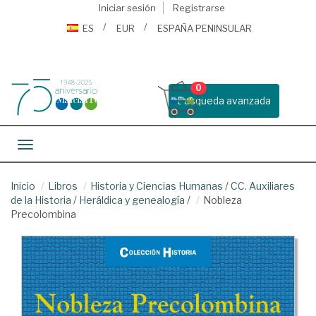
Iniciar sesión
Registrarse
ES
EUR
ESPAÑA PENINSULAR
0
Busqueda avanzada
Toggle navigation
Inicio
Libros
Historia y Ciencias Humanas
/
CC. Auxiliares
de la Historia
/
Heráldica y genealogía
/
Nobleza
Precolombina