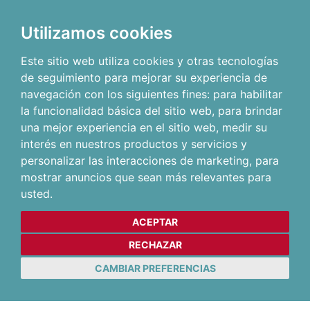
Utilizamos cookies
Este sitio web utiliza cookies y otras tecnologías
de seguimiento para mejorar su experiencia de
navegación con los siguientes fines:
para habilitar
la funcionalidad básica del sitio web
,
para brindar
una mejor experiencia en el sitio web
,
medir su
interés en nuestros productos y servicios y
personalizar las interacciones de marketing
,
para
mostrar anuncios que sean más relevantes para
usted
.
ACEPTAR
RECHAZAR
CAMBIAR PREFERENCIAS