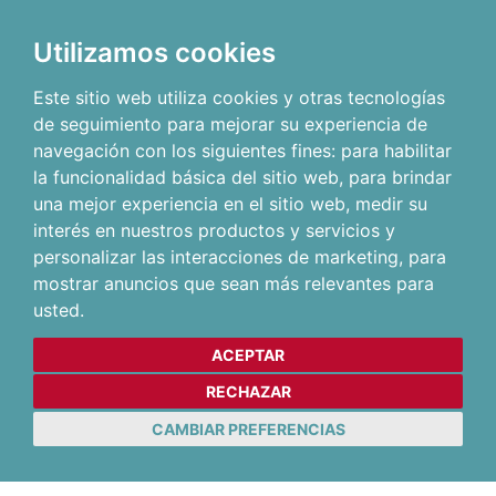
Utilizamos cookies
Este sitio web utiliza cookies y otras tecnologías
de seguimiento para mejorar su experiencia de
navegación con los siguientes fines:
para habilitar
la funcionalidad básica del sitio web
,
para brindar
una mejor experiencia en el sitio web
,
medir su
interés en nuestros productos y servicios y
personalizar las interacciones de marketing
,
para
mostrar anuncios que sean más relevantes para
usted
.
ACEPTAR
RECHAZAR
CAMBIAR PREFERENCIAS