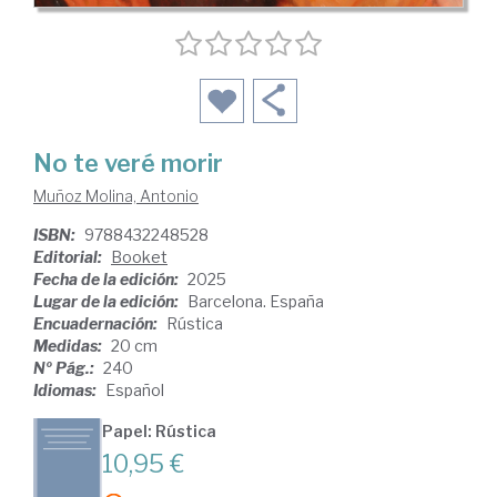
No te veré morir
Muñoz Molina, Antonio
ISBN:
9788432248528
Editorial:
Booket
Fecha de la edición:
2025
Lugar de la edición:
Barcelona. España
Encuadernación:
Rústica
Medidas:
20 cm
Nº Pág.:
240
Idiomas:
Español
Papel: Rústica
10,95 €