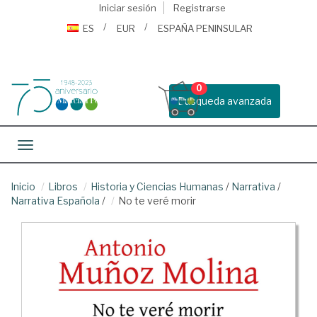
Iniciar sesión
Registrarse
ES
EUR
ESPAÑA PENINSULAR
0
Busqueda avanzada
Toggle navigation
Inicio
Libros
Historia y Ciencias Humanas
/
Narrativa
/
Narrativa Española
/
No te veré morir