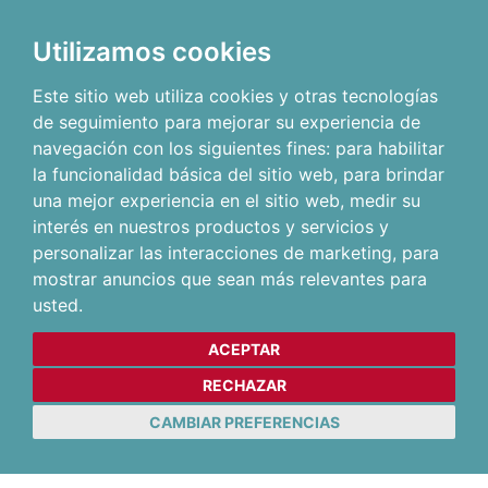
Utilizamos cookies
Este sitio web utiliza cookies y otras tecnologías
de seguimiento para mejorar su experiencia de
navegación con los siguientes fines:
para habilitar
la funcionalidad básica del sitio web
,
para brindar
una mejor experiencia en el sitio web
,
medir su
interés en nuestros productos y servicios y
personalizar las interacciones de marketing
,
para
mostrar anuncios que sean más relevantes para
usted
.
ACEPTAR
RECHAZAR
CAMBIAR PREFERENCIAS