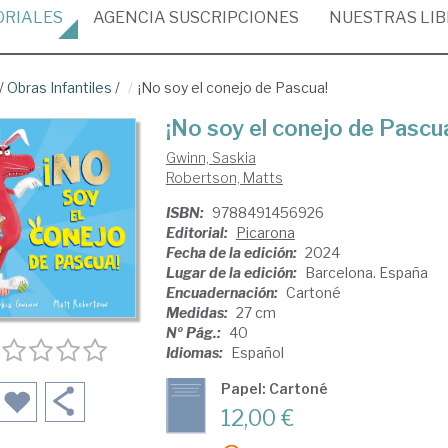
ORIALES
AGENCIA
SUSCRIPCIONES
NUESTRAS
LI
/
Obras Infantiles
/
¡No soy el conejo de Pascua!
¡No soy el conejo de Pascu
Gwinn, Saskia
Robertson, Matts
ISBN:
9788491456926
Editorial:
Picarona
Fecha de la edición:
2024
Lugar de la edición:
Barcelona. España
Encuadernación:
Cartoné
Medidas:
27 cm
Nº Pág.:
40
Idiomas:
Español
Papel: Cartoné
12,00 €