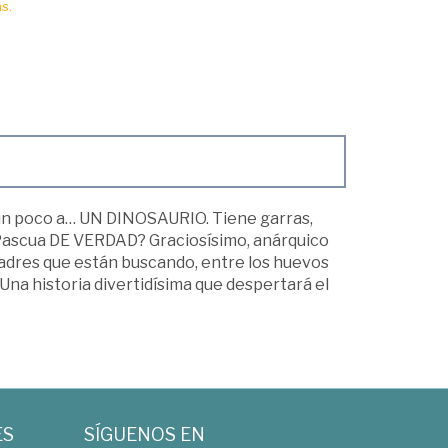
s.
 un poco a… UN DINOSAURIO. Tiene garras,
e Pascua DE VERDAD? Graciosísimo, anárquico
 padres que están buscando, entre los huevos
! Una historia divertidísima que despertará el
ES
SÍGUENOS EN