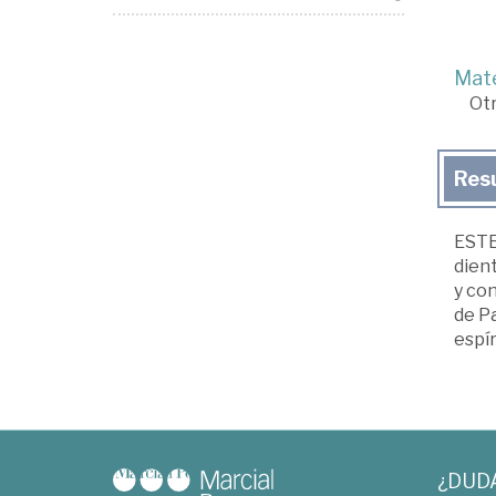
Mate
Ot
Res
ESTE
dien
y con
de Pa
espír
¿DUD