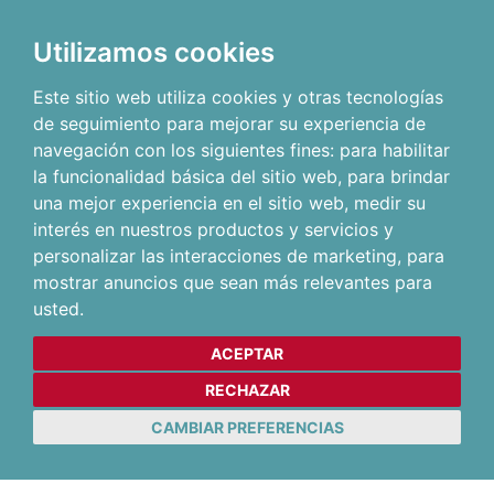
Utilizamos cookies
Este sitio web utiliza cookies y otras tecnologías
de seguimiento para mejorar su experiencia de
navegación con los siguientes fines:
para habilitar
la funcionalidad básica del sitio web
,
para brindar
una mejor experiencia en el sitio web
,
medir su
interés en nuestros productos y servicios y
personalizar las interacciones de marketing
,
para
mostrar anuncios que sean más relevantes para
usted
.
ACEPTAR
RECHAZAR
CAMBIAR PREFERENCIAS