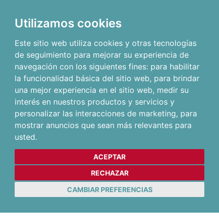
Utilizamos cookies
Este sitio web utiliza cookies y otras tecnologías
de seguimiento para mejorar su experiencia de
navegación con los siguientes fines:
para habilitar
la funcionalidad básica del sitio web
,
para brindar
una mejor experiencia en el sitio web
,
medir su
interés en nuestros productos y servicios y
personalizar las interacciones de marketing
,
para
mostrar anuncios que sean más relevantes para
usted
.
ACEPTAR
RECHAZAR
CAMBIAR PREFERENCIAS