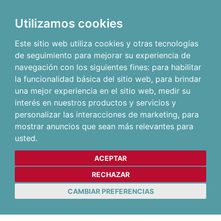
Utilizamos cookies
Este sitio web utiliza cookies y otras tecnologías
de seguimiento para mejorar su experiencia de
navegación con los siguientes fines:
para habilitar
la funcionalidad básica del sitio web
,
para brindar
una mejor experiencia en el sitio web
,
medir su
interés en nuestros productos y servicios y
personalizar las interacciones de marketing
,
para
mostrar anuncios que sean más relevantes para
usted
.
ACEPTAR
RECHAZAR
CAMBIAR PREFERENCIAS