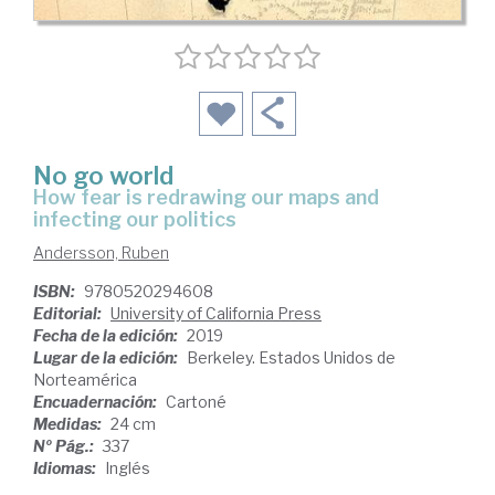
No go world
how fear is redrawing our maps and
infecting our politics
Andersson, Ruben
ISBN:
9780520294608
Editorial:
University of California Press
Fecha de la edición:
2019
Lugar de la edición:
Berkeley. Estados Unidos de
Norteamérica
Encuadernación:
Cartoné
Medidas:
24 cm
Nº Pág.:
337
Idiomas:
Inglés