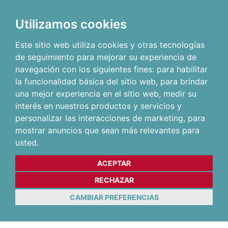
Utilizamos cookies
Este sitio web utiliza cookies y otras tecnologías
de seguimiento para mejorar su experiencia de
navegación con los siguientes fines:
para habilitar
la funcionalidad básica del sitio web
,
para brindar
una mejor experiencia en el sitio web
,
medir su
interés en nuestros productos y servicios y
personalizar las interacciones de marketing
,
para
mostrar anuncios que sean más relevantes para
usted
.
ACEPTAR
RECHAZAR
CAMBIAR PREFERENCIAS