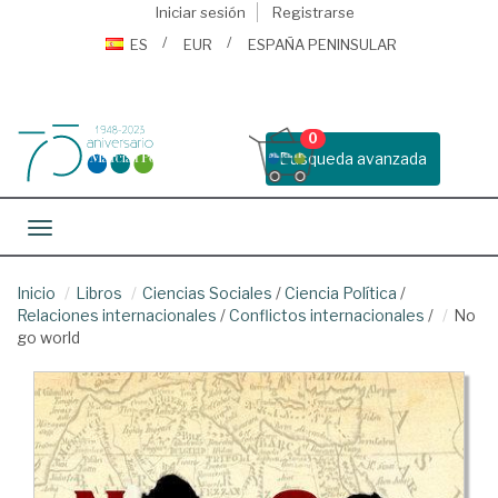
Iniciar sesión
Registrarse
ES
EUR
ESPAÑA PENINSULAR
0
Busqueda avanzada
Toggle navigation
Inicio
Libros
Ciencias Sociales
/
Ciencia Política
/
Relaciones internacionales
/
Conflictos internacionales
/
No
go world