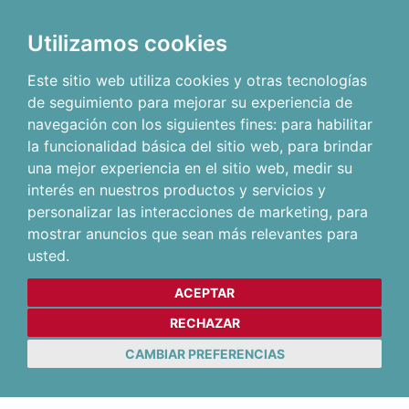
Utilizamos cookies
Este sitio web utiliza cookies y otras tecnologías
de seguimiento para mejorar su experiencia de
navegación con los siguientes fines:
para habilitar
la funcionalidad básica del sitio web
,
para brindar
una mejor experiencia en el sitio web
,
medir su
interés en nuestros productos y servicios y
personalizar las interacciones de marketing
,
para
mostrar anuncios que sean más relevantes para
usted
.
ACEPTAR
RECHAZAR
CAMBIAR PREFERENCIAS