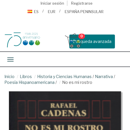
Iniciar sesión
Registrarse
ES
EUR
ESPAÑA PENINSULAR
0
Busqueda avanzada
Toggle navigation
Inicio
Libros
Historia y Ciencias Humanas
/
Narrativa
/
Poesía Hispanoamericana
/
No es mi rostro