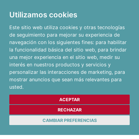
Utilizamos cookies
Este sitio web utiliza cookies y otras tecnologías
de seguimiento para mejorar su experiencia de
navegación con los siguientes fines:
para habilitar
la funcionalidad básica del sitio web
,
para brindar
una mejor experiencia en el sitio web
,
medir su
interés en nuestros productos y servicios y
personalizar las interacciones de marketing
,
para
mostrar anuncios que sean más relevantes para
usted
.
ACEPTAR
RECHAZAR
CAMBIAR PREFERENCIAS