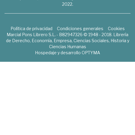
2022.
Política de privacidad
Condiciones generales
Cookies
Marcial Pons Librero S.L. - B82947326 © 1948 - 2018. Librería
de Derecho, Economía, Empresa, Ciencias Sociales, Historia y
Ciencias Humanas
Hospedaje y desarrollo
OPTYMA