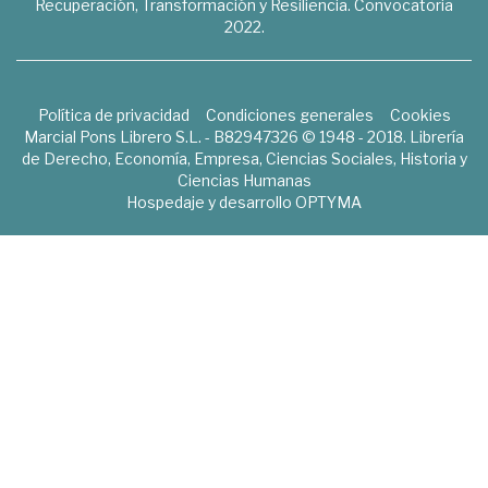
Recuperación, Transformación y Resiliencia. Convocatoria
2022.
Política de privacidad
Condiciones generales
Cookies
Marcial Pons Librero S.L. - B82947326 © 1948 - 2018. Librería
de Derecho, Economía, Empresa, Ciencias Sociales, Historia y
Ciencias Humanas
Hospedaje y desarrollo
OPTYMA