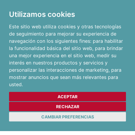
Utilizamos cookies
Este sitio web utiliza cookies y otras tecnologías
de seguimiento para mejorar su experiencia de
navegación con los siguientes fines:
para habilitar
la funcionalidad básica del sitio web
,
para brindar
una mejor experiencia en el sitio web
,
medir su
interés en nuestros productos y servicios y
personalizar las interacciones de marketing
,
para
mostrar anuncios que sean más relevantes para
usted
.
ACEPTAR
RECHAZAR
CAMBIAR PREFERENCIAS