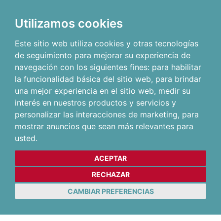
Utilizamos cookies
Este sitio web utiliza cookies y otras tecnologías
de seguimiento para mejorar su experiencia de
navegación con los siguientes fines:
para habilitar
la funcionalidad básica del sitio web
,
para brindar
una mejor experiencia en el sitio web
,
medir su
interés en nuestros productos y servicios y
personalizar las interacciones de marketing
,
para
mostrar anuncios que sean más relevantes para
usted
.
ACEPTAR
RECHAZAR
CAMBIAR PREFERENCIAS