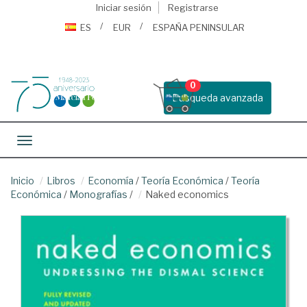
Iniciar sesión
Registrarse
ES
EUR
ESPAÑA PENINSULAR
0
Busqueda avanzada
Toggle navigation
Inicio
Libros
Economía
/
Teoría Económica
/
Teoría
Económica
/
Monografías
/
Naked economics