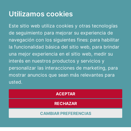
Utilizamos cookies
Este sitio web utiliza cookies y otras tecnologías
de seguimiento para mejorar su experiencia de
navegación con los siguientes fines:
para habilitar
la funcionalidad básica del sitio web
,
para brindar
una mejor experiencia en el sitio web
,
medir su
interés en nuestros productos y servicios y
personalizar las interacciones de marketing
,
para
mostrar anuncios que sean más relevantes para
usted
.
ACEPTAR
RECHAZAR
CAMBIAR PREFERENCIAS