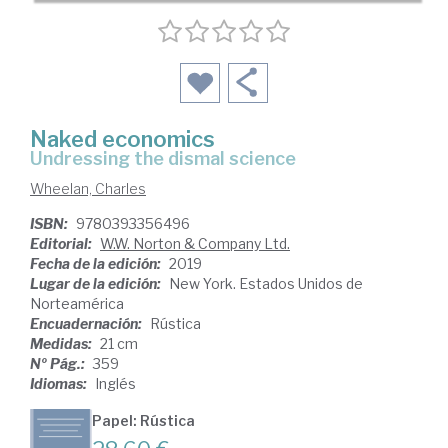
Naked economics
undressing the dismal science
Wheelan, Charles
ISBN:
9780393356496
Editorial:
W.W. Norton & Company Ltd.
Fecha de la edición:
2019
Lugar de la edición:
New York. Estados Unidos de
Norteamérica
Encuadernación:
Rústica
Medidas:
21 cm
Nº Pág.:
359
Idiomas:
Inglés
Papel: Rústica