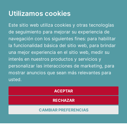
Utilizamos cookies
Este sitio web utiliza cookies y otras tecnologías
de seguimiento para mejorar su experiencia de
navegación con los siguientes fines:
para habilitar
la funcionalidad básica del sitio web
,
para brindar
una mejor experiencia en el sitio web
,
medir su
interés en nuestros productos y servicios y
personalizar las interacciones de marketing
,
para
mostrar anuncios que sean más relevantes para
usted
.
ACEPTAR
RECHAZAR
CAMBIAR PREFERENCIAS