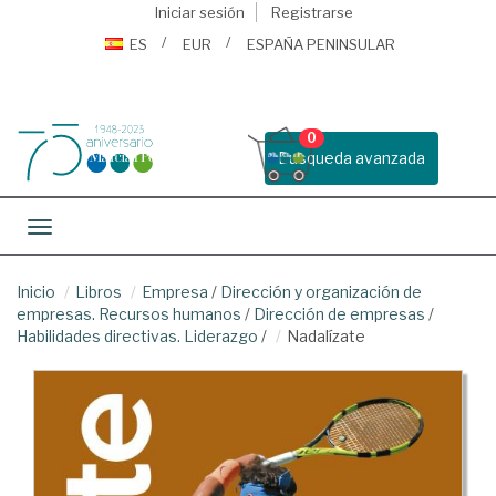
Iniciar sesión
Registrarse
ES
EUR
ESPAÑA PENINSULAR
0
Busqueda avanzada
Toggle navigation
Inicio
Libros
Empresa
/
Dirección y organización de
empresas. Recursos humanos
/
Dirección de empresas
/
Habilidades directivas. Liderazgo
/
Nadalízate