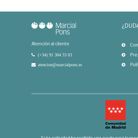
¿DUD
Atención al cliente
Com
Pre
(+34) 91 304 33 03
Polí
atencion@marcialpons.es
Esta actividad ha recibido una ayuda para la mode