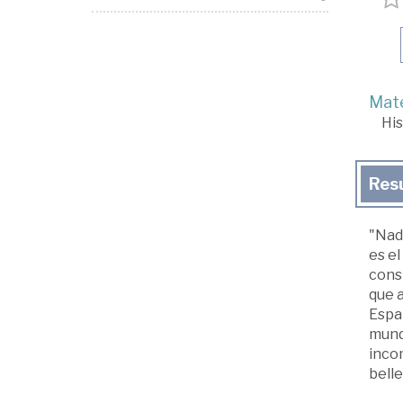
Mate
His
Res
"Nada
es el
consi
que a
Españ
mund
incom
belle