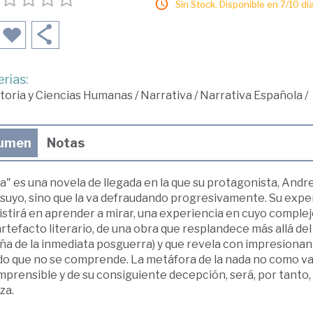
Sin Stock. Disponible en 7/10 día
rias:
toria y Ciencias Humanas
/
Narrativa
/
Narrativa Española
/
umen
Notas
" es una novela de llegada en la que su protagonista, Andr
 suyo, sino que la va defraudando progresivamente. Su expe
stirá en aprender a mirar, una experiencia en cuyo complejo
rtefacto literario, de una obra que resplandece más allá de
a de la inmediata posguerra) y que revela con impresionante
o que no se comprende. La metáfora de la nada no como vac
prensible y de su consiguiente decepción, será, por tanto, u
za.