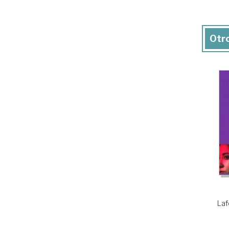
Otro
Laf