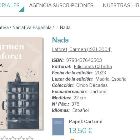
ORIALES
AGENCIA
SUSCRIPCIONES
NUESTRAS
LI
ativa
/
Narrativa Española
/
Nada
Nada
Laforet, Carmen (1921-2004)
ISBN:
9788437646503
Editorial:
Ediciones Cátedra
Fecha de la edición:
2023
Lugar de la edición:
Madrid. España
Colección:
Cinco Décadas
Encuadernación:
Cartoné
Medidas:
22 cm
Nº Pág.:
376
Idiomas:
Español
Papel: Cartoné
13,50 €