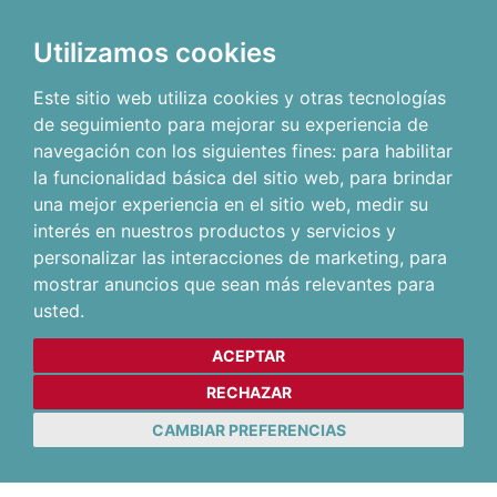
Utilizamos cookies
Este sitio web utiliza cookies y otras tecnologías
de seguimiento para mejorar su experiencia de
navegación con los siguientes fines:
para habilitar
la funcionalidad básica del sitio web
,
para brindar
una mejor experiencia en el sitio web
,
medir su
interés en nuestros productos y servicios y
personalizar las interacciones de marketing
,
para
mostrar anuncios que sean más relevantes para
usted
.
ACEPTAR
RECHAZAR
CAMBIAR PREFERENCIAS