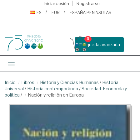
Iniciar sesión
Registrarse
ES
EUR
ESPAÑA PENINSULAR
0
Busqueda avanzada
Toggle navigation
Inicio
Libros
Historia y Ciencias Humanas
/
Historia
Universal
/
Historia contemporánea
/
Sociedad. Economía y
política
/
Nación y religión en Europa