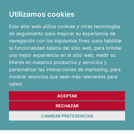
Utilizamos cookies
Este sitio web utiliza cookies y otras tecnologías
de seguimiento para mejorar su experiencia de
navegación con los siguientes fines:
para habilitar
la funcionalidad básica del sitio web
,
para brindar
una mejor experiencia en el sitio web
,
medir su
interés en nuestros productos y servicios y
personalizar las interacciones de marketing
,
para
mostrar anuncios que sean más relevantes para
usted
.
ACEPTAR
RECHAZAR
CAMBIAR PREFERENCIAS