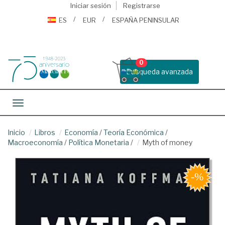
Iniciar sesión
Registrarse
ES
EUR
ESPAÑA PENINSULAR
0
Busqueda avanzada
Toggle navigation
Inicio
Libros
Economía
/
Teoría Económica
/
Macroeconomía
/
Política Monetaria
/
Myth of money