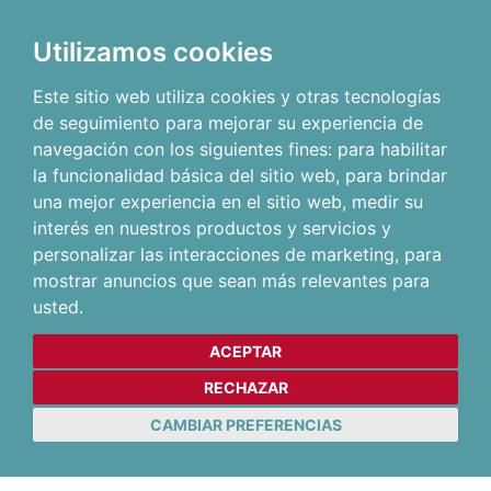
Utilizamos cookies
Este sitio web utiliza cookies y otras tecnologías
de seguimiento para mejorar su experiencia de
navegación con los siguientes fines:
para habilitar
la funcionalidad básica del sitio web
,
para brindar
una mejor experiencia en el sitio web
,
medir su
interés en nuestros productos y servicios y
personalizar las interacciones de marketing
,
para
mostrar anuncios que sean más relevantes para
usted
.
ACEPTAR
RECHAZAR
CAMBIAR PREFERENCIAS