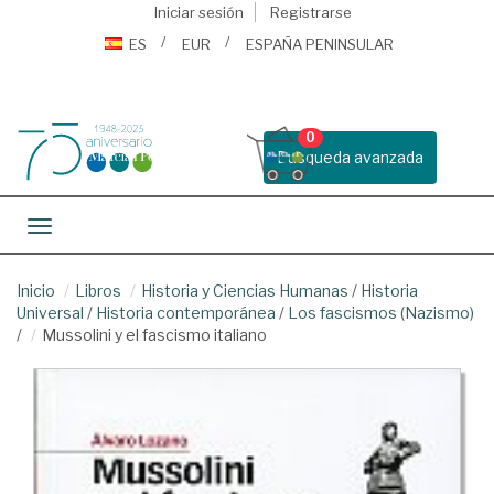
Iniciar sesión
Registrarse
ES
EUR
ESPAÑA PENINSULAR
0
Busqueda avanzada
Toggle navigation
Inicio
Libros
Historia y Ciencias Humanas
/
Historia
Universal
/
Historia contemporánea
/
Los fascismos (Nazismo)
/
Mussolini y el fascismo italiano