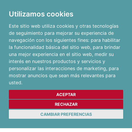
Utilizamos cookies
Este sitio web utiliza cookies y otras tecnologías
de seguimiento para mejorar su experiencia de
navegación con los siguientes fines:
para habilitar
la funcionalidad básica del sitio web
,
para brindar
una mejor experiencia en el sitio web
,
medir su
interés en nuestros productos y servicios y
personalizar las interacciones de marketing
,
para
mostrar anuncios que sean más relevantes para
usted
.
ACEPTAR
RECHAZAR
CAMBIAR PREFERENCIAS