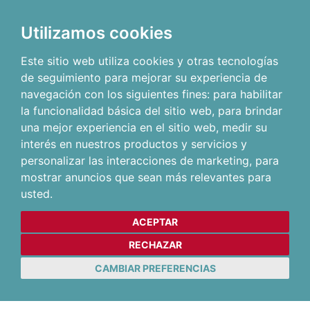
Utilizamos cookies
Este sitio web utiliza cookies y otras tecnologías
de seguimiento para mejorar su experiencia de
navegación con los siguientes fines:
para habilitar
la funcionalidad básica del sitio web
,
para brindar
una mejor experiencia en el sitio web
,
medir su
interés en nuestros productos y servicios y
personalizar las interacciones de marketing
,
para
mostrar anuncios que sean más relevantes para
usted
.
ACEPTAR
RECHAZAR
CAMBIAR PREFERENCIAS