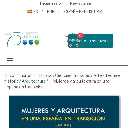
Iniciar sesión
Registrarse
ES
EUR
ESPAÑA PENINSULAR
0
Busqueda avanzada
Toggle navigation
Inicio
Libros
Historia y Ciencias Humanas
/
Arte
/
Teoría e
historia
/
Arquitectura
/
Mujeres y arquitectura en una
España en transición