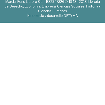
Marcial Pons Librero S.L. - B82947326 © 1948 - 2018. Librería
de Derecho, Economía, Empresa, Ciencias Sociales, Historia y
Ciencias Humanas
Hospedaje y desarrollo
OPTYMA