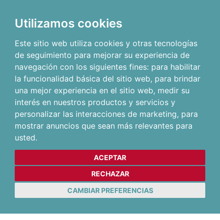
Utilizamos cookies
Este sitio web utiliza cookies y otras tecnologías
de seguimiento para mejorar su experiencia de
navegación con los siguientes fines:
para habilitar
la funcionalidad básica del sitio web
,
para brindar
una mejor experiencia en el sitio web
,
medir su
interés en nuestros productos y servicios y
personalizar las interacciones de marketing
,
para
mostrar anuncios que sean más relevantes para
usted
.
ACEPTAR
RECHAZAR
CAMBIAR PREFERENCIAS