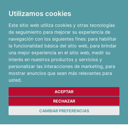
Utilizamos cookies
Este sitio web utiliza cookies y otras tecnologías
de seguimiento para mejorar su experiencia de
navegación con los siguientes fines:
para habilitar
la funcionalidad básica del sitio web
,
para brindar
una mejor experiencia en el sitio web
,
medir su
interés en nuestros productos y servicios y
personalizar las interacciones de marketing
,
para
mostrar anuncios que sean más relevantes para
usted
.
ACEPTAR
RECHAZAR
CAMBIAR PREFERENCIAS