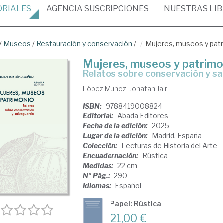
ORIALES
AGENCIA
SUSCRIPCIONES
NUESTRAS
LI
/
Museos
/
Restauración y conservación
/
Mujeres, museos y pat
Mujeres, museos y patrimo
relatos sobre conservación y s
López Muñoz, Jonatan Jair
ISBN:
9788419008824
Editorial:
Abada Editores
Fecha de la edición:
2025
Lugar de la edición:
Madrid. España
Colección:
Lecturas de Historia del Arte
Encuadernación:
Rústica
Medidas:
22 cm
Nº Pág.:
290
Idiomas:
Español
Papel: Rústica
21,00 €