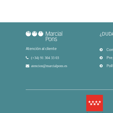
¿DUD
Atención al cliente
Com
Pre
(+34) 91 304 33 03
Polí
atencion@marcialpons.es