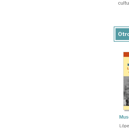
cultu
Otro
Mus
Lópe