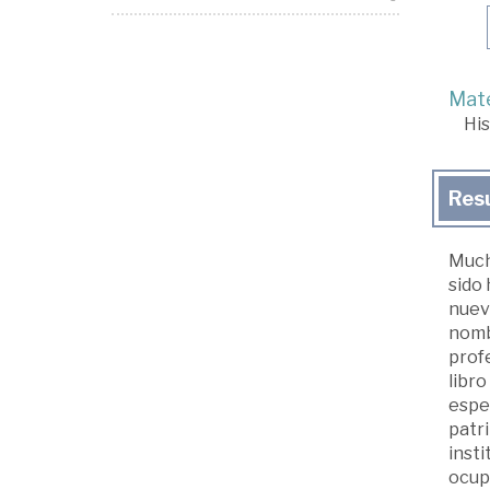
Mate
His
Res
Much
sido 
nuev
nomb
profe
libro
espec
patr
insti
ocupa