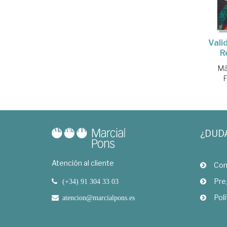
Vali
R
Má
F
¿DUD
Atención al cliente
Com
Pre
(+34) 91 304 33 03
Polí
atencion@marcialpons.es