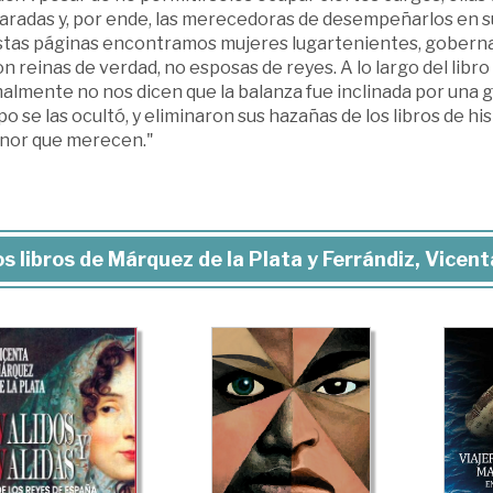
aradas y, por ende, las merecedoras de desempeñarlos en 
stas páginas encontramos mujeres lugartenientes, gobernad
n reinas de verdad, no esposas de reyes. A lo largo del lib
lmente no nos dicen que la balanza fue inclinada por una g
o se las ocultó, y eliminaron sus hazañas de los libros de hi
onor que merecen."
s libros de Márquez de la Plata y Ferrándiz, Vicent