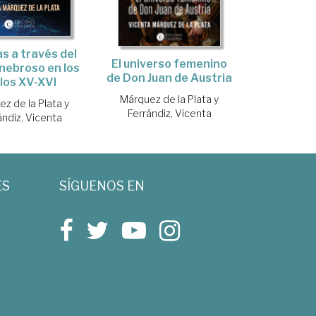
as a través del
El universo femenino
nebroso en los
de Don Juan de Austria
glos XV-XVI
Márquez de la Plata y
z de la Plata y
Ferrándiz, Vicenta
ándiz, Vicenta
ES
SÍGUENOS EN