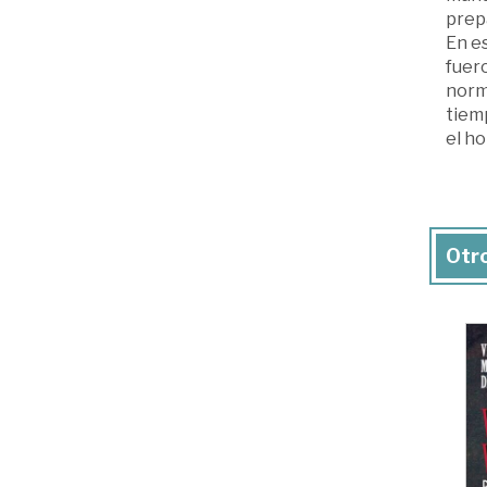
prep
En e
fuero
norma
tiemp
el h
Otro