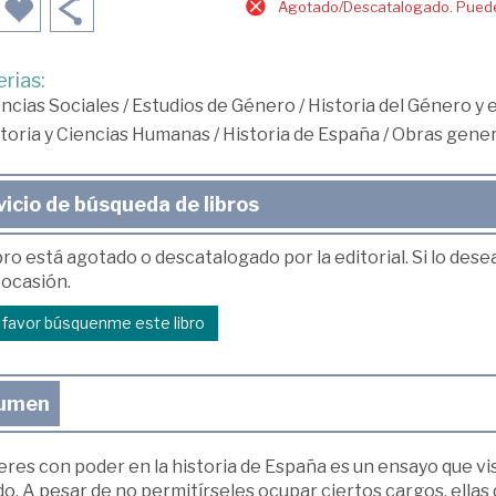
Agotado/Descatalogado. Puede 
rias:
ncias Sociales
/
Estudios de Género
/
Historia del Género y
toria y Ciencias Humanas
/
Historia de España
/
Obras gener
vicio de búsqueda de libros
bro está agotado o descatalogado por la editorial. Si lo des
 ocasión.
r favor búsquenme este libro
umen
res con poder en la historia de España es un ensayo que visib
. A pesar de no permitírseles ocupar ciertos cargos, ellas