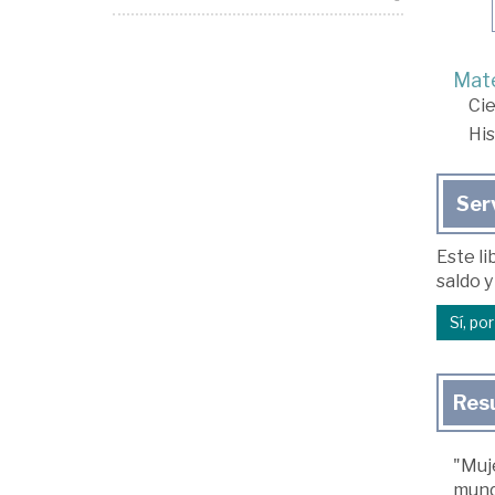
Mate
Cie
His
Ser
Este li
saldo y
Sí, po
Res
"Muje
mundo