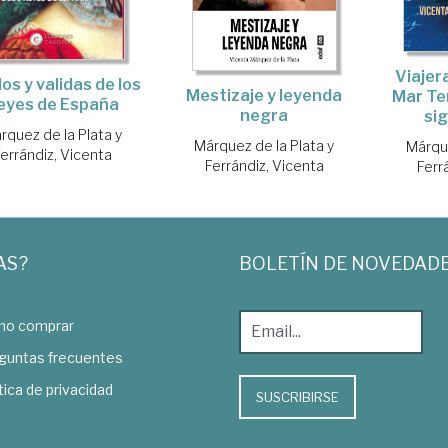
Viajer
dos y validas de los
Mestizaje y leyenda
Mar Te
eyes de España
negra
si
rquez de la Plata y
Márquez de la Plata y
Márque
errándiz, Vicenta
Ferrándiz, Vicenta
Ferr
AS?
BOLETÍN DE NOVEDAD
o comprar
guntas frecuentes
tica de privacidad
SUSCRIBIRSE