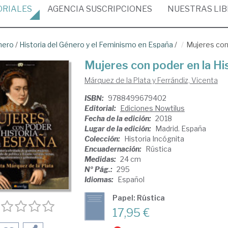
ORIALES
AGENCIA
SUSCRIPCIONES
NUESTRAS
LI
nero
/
Historia del Género y el Feminismo en España
/
Mujeres con 
Mujeres con poder en la Hi
Márquez de la Plata y Ferrándiz, Vicenta
ISBN:
9788499679402
Editorial:
Ediciones Nowtilus
Fecha de la edición:
2018
Lugar de la edición:
Madrid. España
Colección:
Historia Incógnita
Encuadernación:
Rústica
Medidas:
24 cm
Nº Pág.:
295
Idiomas:
Español
Papel: Rústica
17,95 €