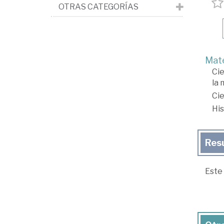
OTRAS CATEGORÍAS
Mate
Cie
la 
Cie
His
Res
Este 