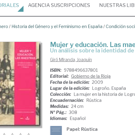
ORIALES
AGENCIA
SUSCRIPCIONES
NUESTRAS
LI
nero
/
Historia del Género y el Feminismo en España
/
Condición soci
Mujer y educación. Las ma
un análisis sobre la identidad d
Giró MIranda, Joaquín
ISBN:
9788496637801
Editorial:
Gobierno de la Rioja
Fecha de la edición:
2009
Lugar de la edición:
Logroño. España
Colección:
La mujer en la historia de Log
Encuadernación:
Rústica
Medidas:
24 cm
Nº Pág.:
308
Idiomas:
Español
Papel: Rústica