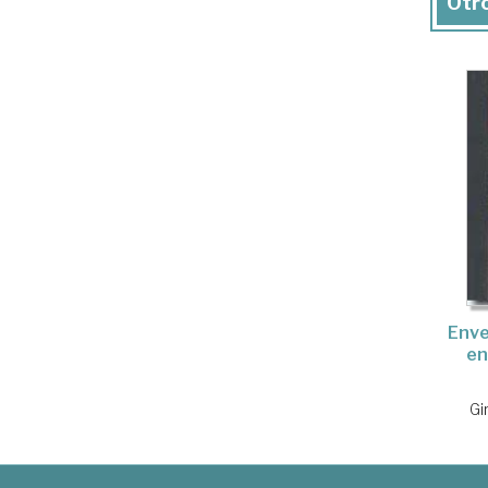
Otro
Enve
en
Gi