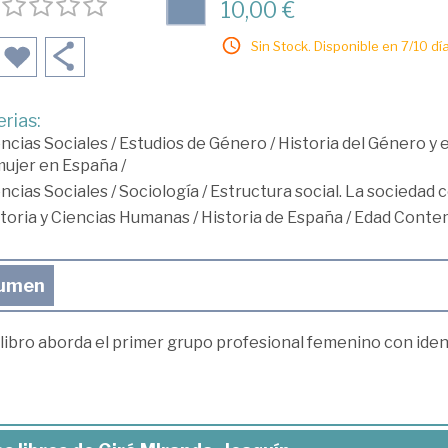
10,00 €
Sin Stock. Disponible en 7/10 día
rias:
ncias Sociales
/
Estudios de Género
/
Historia del Género y
mujer en España
/
ncias Sociales
/
Sociología
/
Estructura social. La sociedad 
toria y Ciencias Humanas
/
Historia de España
/
Edad Conte
umen
libro aborda el primer grupo profesional femenino con ident