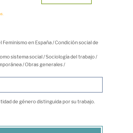
s.
 el Feminismo en España
/
Condición social de
como sistema social
/
Sociología del trabajo
/
mporánea
/
Obras generales
/
idad de género distinguida por su trabajo.