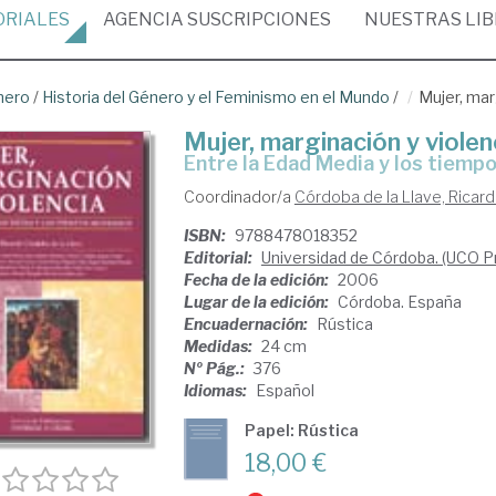
ORIALES
AGENCIA
SUSCRIPCIONES
NUESTRAS
LI
nero
/
Historia del Género y el Feminismo en el Mundo
/
Mujer, mar
Mujer, marginación y violen
entre la Edad Media y los tiem
Coordinador/a
Córdoba de la Llave, Ricar
ISBN:
9788478018352
Editorial:
Universidad de Córdoba. (UCO P
Fecha de la edición:
2006
Lugar de la edición:
Córdoba. España
Encuadernación:
Rústica
Medidas:
24 cm
Nº Pág.:
376
Idiomas:
Español
Papel: Rústica
18,00 €