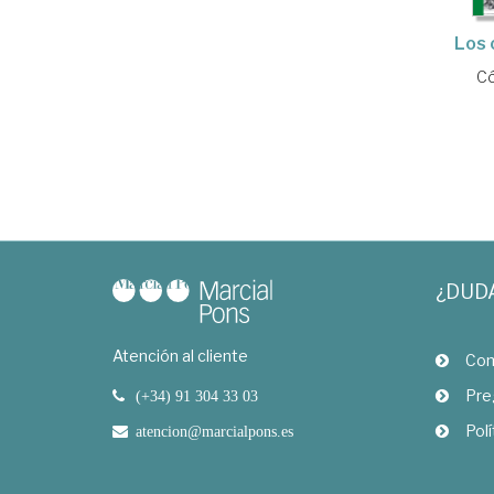
Los 
Có
¿DUD
Atención al cliente
Com
Pre
(+34) 91 304 33 03
Polí
atencion@marcialpons.es