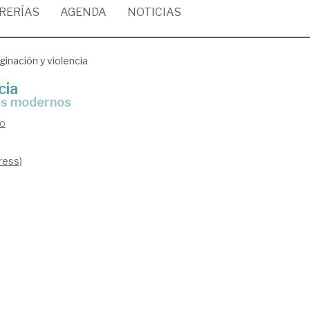
BRERÍAS
AGENDA
NOTICIAS
ginación y violencia
cia
pos modernos
do
ress)