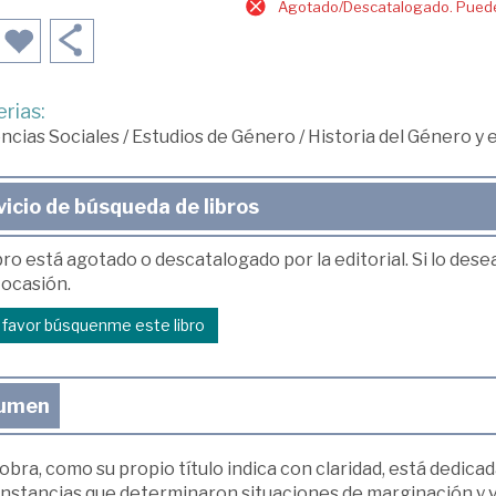
Agotado/Descatalogado. Puede 
rias:
ncias Sociales
/
Estudios de Género
/
Historia del Género y
vicio de búsqueda de libros
bro está agotado o descatalogado por la editorial. Si lo des
 ocasión.
r favor búsquenme este libro
umen
obra, como su propio título indica con claridad, está dedicada
unstancias que determinaron situaciones de marginación y vi