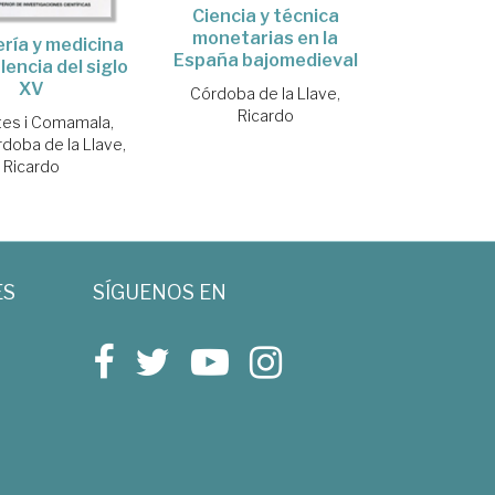
Ciencia y técnica
monetarias en la
ería y medicina
España bajomedieval
lencia del siglo
XV
Córdoba de la Llave,
Ricardo
tes i Comamala,
doba de la Llave,
Ricardo
ES
SÍGUENOS EN