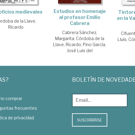
Estudios en homenaje
oficios medievales
Tintor
al profesor Emilio
en la Va
rdoba de la Llave,
Cabrera
Ricardo
Cabrera Sánchez,
Cifuen
Margarita
;
Córdoba de la
Lluís
;
Cór
Llave, Ricardo
;
Pino García,
José Luis del
AS?
BOLETÍN DE NOVEDAD
o comprar
guntas frecuentes
tica de privacidad
SUSCRIBIRSE