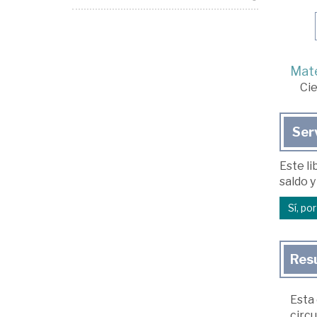
Mate
Cie
Ser
Este li
saldo y
Sí, po
Res
Esta 
circ