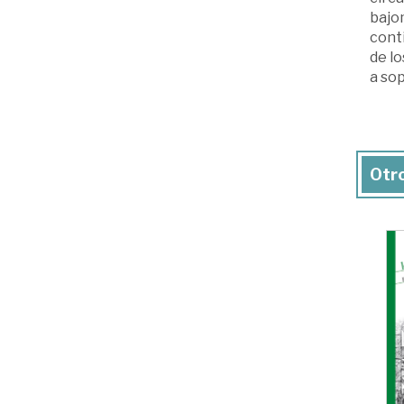
bajom
cont
de lo
a sop
Otro