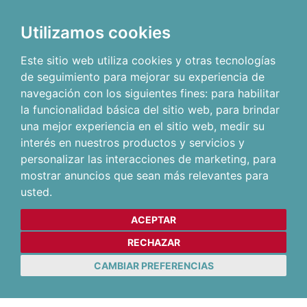
Utilizamos cookies
Este sitio web utiliza cookies y otras tecnologías
de seguimiento para mejorar su experiencia de
navegación con los siguientes fines:
para habilitar
la funcionalidad básica del sitio web
,
para brindar
una mejor experiencia en el sitio web
,
medir su
interés en nuestros productos y servicios y
personalizar las interacciones de marketing
,
para
mostrar anuncios que sean más relevantes para
usted
.
ACEPTAR
RECHAZAR
CAMBIAR PREFERENCIAS