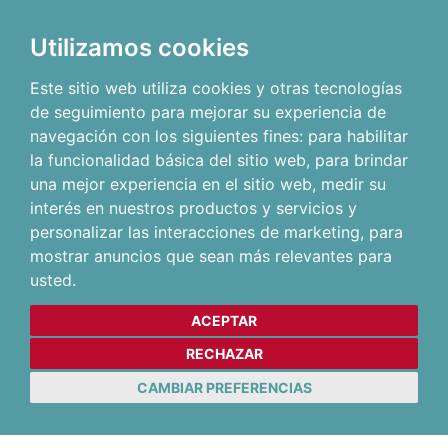
Utilizamos cookies
Este sitio web utiliza cookies y otras tecnologías
de seguimiento para mejorar su experiencia de
navegación con los siguientes fines:
para habilitar
la funcionalidad básica del sitio web
,
para brindar
una mejor experiencia en el sitio web
,
medir su
interés en nuestros productos y servicios y
personalizar las interacciones de marketing
,
para
mostrar anuncios que sean más relevantes para
usted
.
ACEPTAR
RECHAZAR
CAMBIAR PREFERENCIAS