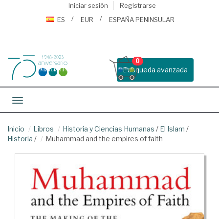
Iniciar sesión
Registrarse
ES
EUR
ESPAÑA PENINSULAR
0
Busqueda avanzada
Toggle navigation
Inicio
Libros
Historia y Ciencias Humanas
/
El Islam
/
Historia
/
Muhammad and the empires of faith