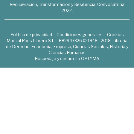
Recuperación, Transformación y Resiliencia. Convocatoria
2022.
Política de privacidad
Condiciones generales
Cookies
Marcial Pons Librero S.L. - B82947326 © 1948 - 2018. Librería
de Derecho, Economía, Empresa, Ciencias Sociales, Historia y
Ciencias Humanas
Hospedaje y desarrollo
OPTYMA