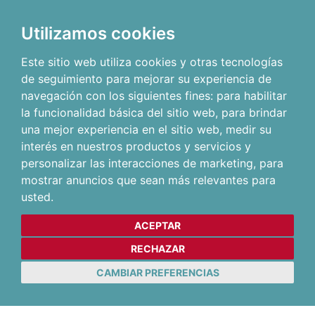
Utilizamos cookies
Este sitio web utiliza cookies y otras tecnologías
de seguimiento para mejorar su experiencia de
navegación con los siguientes fines:
para habilitar
la funcionalidad básica del sitio web
,
para brindar
una mejor experiencia en el sitio web
,
medir su
interés en nuestros productos y servicios y
personalizar las interacciones de marketing
,
para
mostrar anuncios que sean más relevantes para
usted
.
ACEPTAR
RECHAZAR
CAMBIAR PREFERENCIAS