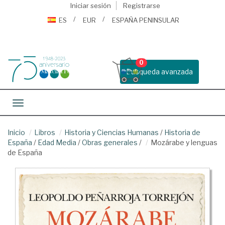
Iniciar sesión
Registrarse
ES
EUR
ESPAÑA PENINSULAR
0
Busqueda avanzada
Toggle navigation
Inicio
Libros
Historia y Ciencias Humanas
/
Historia de
España
/
Edad Media
/
Obras generales
/
Mozárabe y lenguas
de España