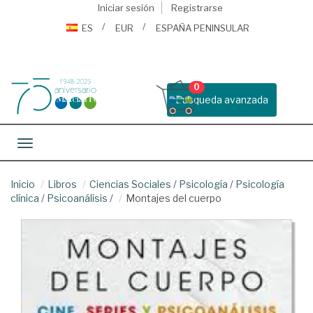
Iniciar sesión
Registrarse
ES
EUR
ESPAÑA PENINSULAR
0
Busqueda avanzada
Toggle navigation
Inicio
Libros
Ciencias Sociales
/
Psicología
/
Psicología
clínica
/
Psicoanálisis
/
Montajes del cuerpo