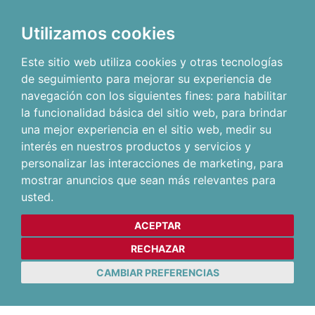
Utilizamos cookies
Este sitio web utiliza cookies y otras tecnologías
de seguimiento para mejorar su experiencia de
navegación con los siguientes fines:
para habilitar
la funcionalidad básica del sitio web
,
para brindar
una mejor experiencia en el sitio web
,
medir su
interés en nuestros productos y servicios y
personalizar las interacciones de marketing
,
para
mostrar anuncios que sean más relevantes para
usted
.
ACEPTAR
RECHAZAR
CAMBIAR PREFERENCIAS