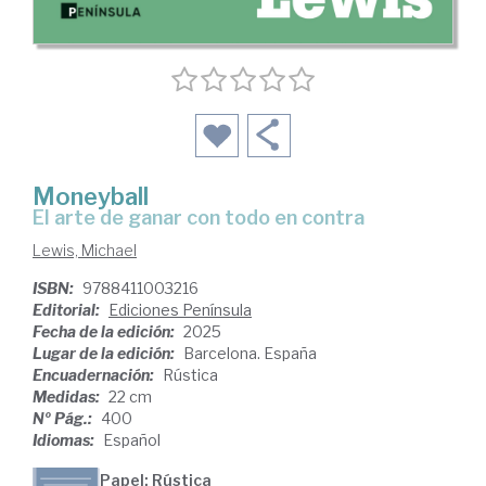
Moneyball
El arte de ganar con todo en contra
Lewis, Michael
ISBN:
9788411003216
Editorial:
Ediciones Península
Fecha de la edición:
2025
Lugar de la edición:
Barcelona. España
Encuadernación:
Rústica
Medidas:
22 cm
Nº Pág.:
400
Idiomas:
Español
Papel: Rústica