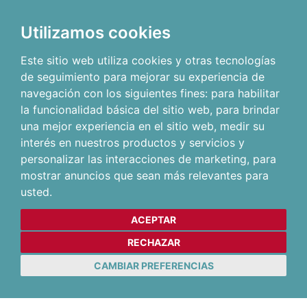
Utilizamos cookies
Este sitio web utiliza cookies y otras tecnologías
de seguimiento para mejorar su experiencia de
navegación con los siguientes fines:
para habilitar
la funcionalidad básica del sitio web
,
para brindar
una mejor experiencia en el sitio web
,
medir su
interés en nuestros productos y servicios y
personalizar las interacciones de marketing
,
para
mostrar anuncios que sean más relevantes para
usted
.
ACEPTAR
RECHAZAR
CAMBIAR PREFERENCIAS