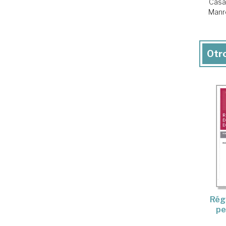
Casa
Manr
Otro
Régi
pe