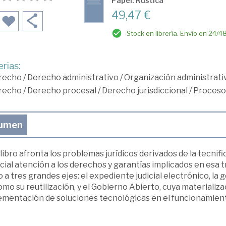
Papel: Rústica
49,47 €
Stock en librería. Envío en 24/4
rias:
recho
/
Derecho administrativo
/
Organización administrati
recho
/
Derecho procesal
/
Derecho jurisdiccional
/
Proceso 
umen
libro afronta los problemas jurídicos derivados de la tecnific
ial atención a los derechos y garantías implicados en esa t
 a tres grandes ejes: el expediente judicial electrónico, la ge
omo su reutilización, y el Gobierno Abierto, cuya materiali
mentación de soluciones tecnológicas en el funcionamiento 