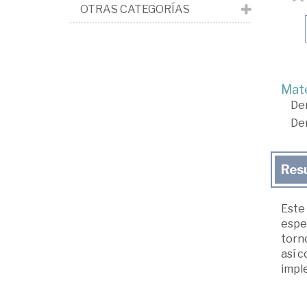
OTRAS CATEGORÍAS
Mate
De
De
Res
Este 
espec
torno
así c
imple