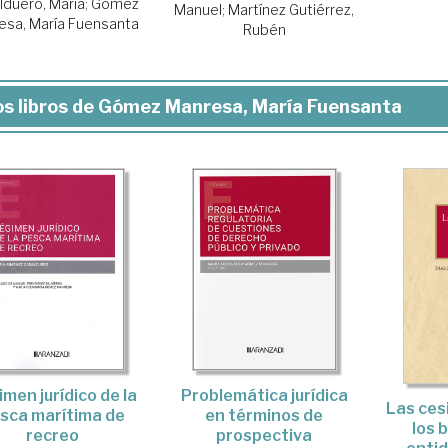
lduero, María
;
Gómez
Manuel
;
Martínez Gutiérrez,
esa, María Fuensanta
Rubén
s libros de Gómez Manresa, María Fuensanta
men jurídico de la
Problemática jurídica
Las ces
sca marítima de
en términos de
los 
recreo
prospectiva