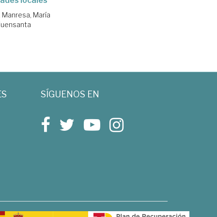
ades locales
Manresa, María
Fuensanta
ES
SÍGUENOS EN