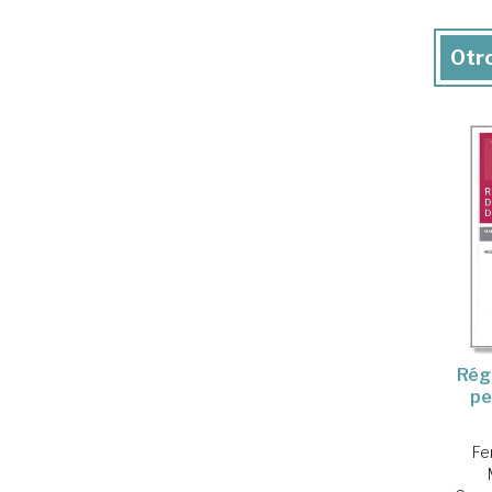
Otro
Régi
pe
Fe