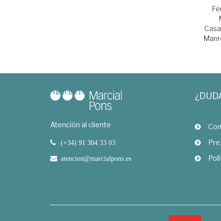
Fe
Casa
Manr
¿DUD
Atención al cliente
Com
Pre
(+34) 91 304 33 03
Polí
atencion@marcialpons.es