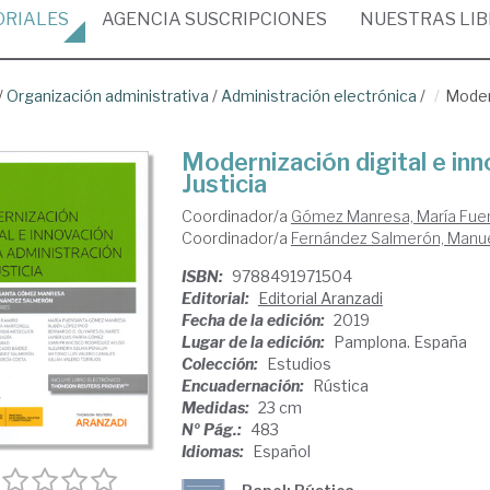
ORIALES
AGENCIA
SUSCRIPCIONES
NUESTRAS
LI
/
Organización administrativa
/
Administración electrónica
/
Modern
Modernización digital e inn
Justicia
Coordinador/a
Gómez Manresa, María Fue
Coordinador/a
Fernández Salmerón, Manu
ISBN:
9788491971504
Editorial:
Editorial Aranzadi
Fecha de la edición:
2019
Lugar de la edición:
Pamplona. España
Colección:
Estudios
Encuadernación:
Rústica
Medidas:
23 cm
Nº Pág.:
483
Idiomas:
Español