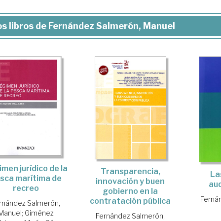
s libros de Fernández Salmerón, Manuel
men jurídico de la
Transparencia,
La
sca marítima de
innovación y buen
aud
recreo
gobierno en la
Ferná
contratación pública
rnández Salmerón,
Manuel
;
Giménez
Fernández Salmerón,