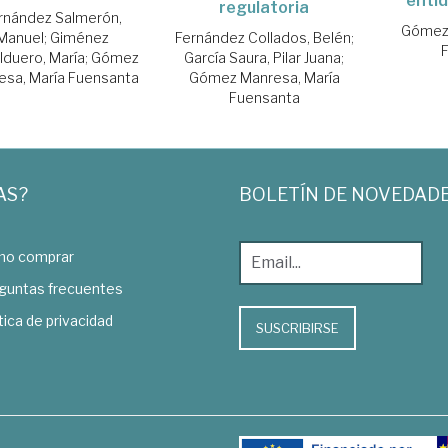
entid
regulatoria
rnández Salmerón,
Gómez 
Manuel
;
Giménez
Fernández Collados, Belén
;
lduero, María
;
Gómez
García Saura, Pilar Juana
;
esa, María Fuensanta
Gómez Manresa, María
Fuensanta
AS?
BOLETÍN DE NOVEDAD
o comprar
guntas frecuentes
tica de privacidad
SUSCRIBIRSE