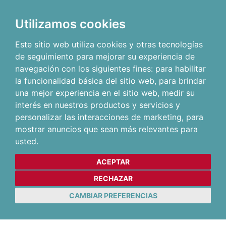
Utilizamos cookies
Este sitio web utiliza cookies y otras tecnologías
de seguimiento para mejorar su experiencia de
navegación con los siguientes fines:
para habilitar
la funcionalidad básica del sitio web
,
para brindar
una mejor experiencia en el sitio web
,
medir su
interés en nuestros productos y servicios y
personalizar las interacciones de marketing
,
para
mostrar anuncios que sean más relevantes para
usted
.
ACEPTAR
RECHAZAR
CAMBIAR PREFERENCIAS