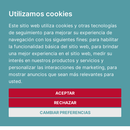
Utilizamos cookies
Este sitio web utiliza cookies y otras tecnologías
de seguimiento para mejorar su experiencia de
navegación con los siguientes fines:
para habilitar
la funcionalidad básica del sitio web
,
para brindar
una mejor experiencia en el sitio web
,
medir su
interés en nuestros productos y servicios y
personalizar las interacciones de marketing
,
para
mostrar anuncios que sean más relevantes para
usted
.
ACEPTAR
RECHAZAR
CAMBIAR PREFERENCIAS