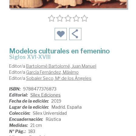
Modelos culturales en femenino
Siglos XVI-XVIII
Editor/a
Bartolomé Bartolomé, Juan Manuel
Editor/a
García Fernández, Máximo
Editor/a
Sobaler Seco, Mª de los Ángeles
ISBN:
9788477376873
Editorial:
Sílex Ediciones
Fecha de la edición:
2019
Lugar de la edición:
Madrid. España
Colección:
Sílex Universidad
Encuadernación:
Rústica
Medidas:
21 cm
Nº Pág.:
183