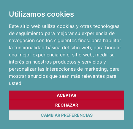
Utilizamos cookies
Este sitio web utiliza cookies y otras tecnologías
de seguimiento para mejorar su experiencia de
navegación con los siguientes fines:
para habilitar
la funcionalidad básica del sitio web
,
para brindar
una mejor experiencia en el sitio web
,
medir su
interés en nuestros productos y servicios y
personalizar las interacciones de marketing
,
para
mostrar anuncios que sean más relevantes para
usted
.
ACEPTAR
RECHAZAR
CAMBIAR PREFERENCIAS