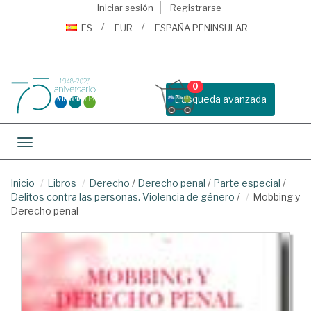
Iniciar sesión
Registrarse
ES
EUR
ESPAÑA PENINSULAR
0
Busqueda avanzada
Toggle navigation
Inicio
Libros
Derecho
/
Derecho penal
/
Parte especial
/
Delitos contra las personas. Violencia de género
/
Mobbing y
Derecho penal