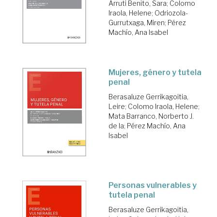
Arruti Benito, Sara
;
Colomo
Iraola, Helene
;
Odriozola-
Gurrutxaga, Miren
;
Pérez
Machío, Ana Isabel
Mujeres, género y tutela
penal
Berasaluze Gerrikagoitia,
Leire
;
Colomo Iraola, Helene
;
Mata Barranco, Norberto J.
de la
;
Pérez Machío, Ana
Isabel
Personas vulnerables y
tutela penal
Berasaluze Gerrikagoitia,