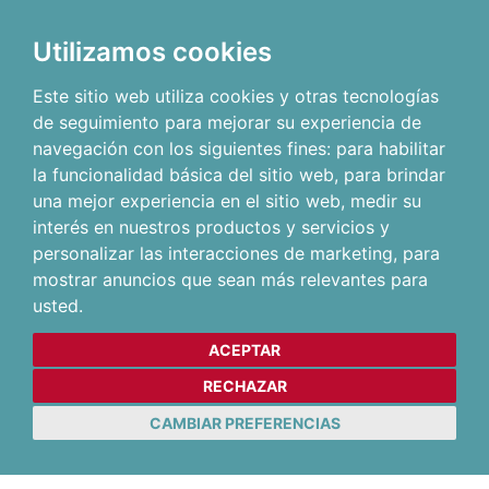
Utilizamos cookies
Este sitio web utiliza cookies y otras tecnologías
de seguimiento para mejorar su experiencia de
navegación con los siguientes fines:
para habilitar
la funcionalidad básica del sitio web
,
para brindar
una mejor experiencia en el sitio web
,
medir su
interés en nuestros productos y servicios y
personalizar las interacciones de marketing
,
para
mostrar anuncios que sean más relevantes para
usted
.
ACEPTAR
RECHAZAR
CAMBIAR PREFERENCIAS